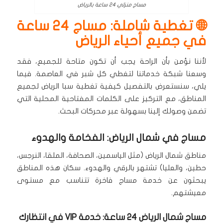
مساج منزلي 24 ساعة بالرياض
🌐 تغطية شاملة: مساج 24 ساعة
في جميع أحياء الرياض
لأننا نؤمن بأن الراحة يجب أن تكون متاحة للجميع، فقد
وسعنا شبكة خدماتنا لتغطي كل شبر في العاصمة.
فيما
يلي، سنستعرض بالتفصيل كيفية تغطية سبا الرياض لجميع
المناطق، مع التركيز على الكلمات المفتاحية المحلية التي
تضمن وصولك إلينا بسهولة عبر محركات البحث.
مساج في شمال الرياض: الفخامة والهدوء
مناطق شمال الرياض (مثل الياسمين، الصحافة، الملقا، النرجس،
حطين، والعليا) تشتهر بالرقي والهدوء.
سكان هذه المناطق
يبحثون عن خدمة مساج فاخرة تتناسب مع مستوى
معيشتهم.
مساج شمال الرياض 24 ساعة: خدمة VIP في انتظارك