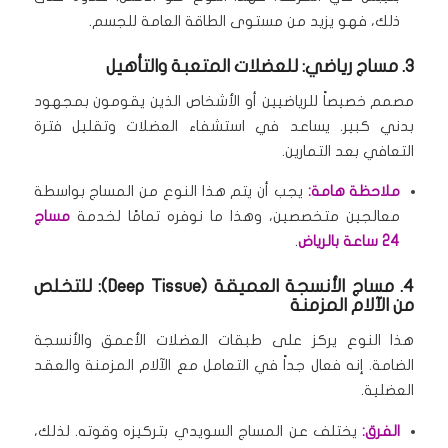
ذلك، فهو يزيد من مستوى الطاقة العامة للجسم.
3. مساج رياضي: للعضلات المتعبة والتأهيل
مصمم خصيصاً للرياضيين أو الأشخاص الذين يقومون بمجهود
بدني كبير.
يساعد في استشفاء العضلات وتقليل فترة
التعافي بعد التمارين.
ملاحظة هامة:
يجب أن يتم هذا النوع من المساج بواسطة
معالجين متخصصين، وهذا ما نوفره تمامًا لخدمة
مساج
24 ساعة بالرياض
.
4. مساج الأنسجة العميقة (Deep Tissue): للتخلص
من الآلام المزمنة
هذا النوع يركز على طبقات العضلات الأعمق والأنسجة
الضامة.
إنه فعال جداً في التعامل مع الآلام المزمنة والعقد
العضلية.
الفرق:
يختلف عن المساج السويدي بتركيزه وقوته.
لذلك،