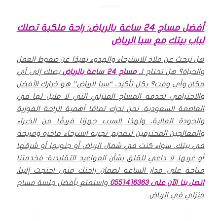
أفضل مساج 24 ساعة بالرياض: راحة ملكية تصلك
لباب بيتك مع سبا الرياض
هل تبحث عن ملاذ للاسترخاء والهدوء بعيدًا عن ضغوط العمل
والحياة؟ هل تحتاج لـ
مساج 24 ساعة ب
الرياض
يصلك إلى أي
مكان وأي وقت؟ بكل تأكيد، “سبا الرياض” هو خيارك الأفضل
والاحترافي لخدمة المساج المنزلي التي لا مثيل لها في
العاصمة السعودية.
نحن ندرك تمامًا أهمية الراحة الفورية
والجودة العالية، ولهذا السبب جهزنا فريقًا من الخبراء
والمعالجين المحترفين لتقديم تجربة استرخاء فاخرة ومريحة
في بيتك، سواء كنت في شمال الرياض أو جنوبها أو شرقها
أو غربها.
لا داعي للقلق بشأن المواعيد التقليدية؛ فخدمتنا
متاحة على مدار الساعة لضمان راحتك متى احتجت إلينا.
اتصل بنا الآن على 0551416363
واستمتع بأفضل جلسة مساج
منزلي في الرياض.