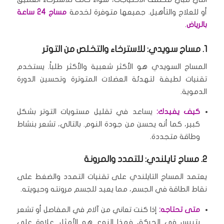
أو للعلاج والتأهيل.
جميعها متوفرة لخدمة
مساج 24 ساعة
بالرياض
.
1. مساج سويدي: للاسترخاء والتخلص من التوتر
المساج السويدي هو الأكثر شعبية والأكثر طلباً.
يستخدم
تقنيات لطيفة لتهدئة العضلات المتوترة وتحسين الدورة
الدموية.
كيف يفيدك:
يساعد في تقليل مستويات التوتر بشكل
كبير، كما أنه يحسن من جودة النوم.
بالتالي، تشعر بنشاط
وطاقة متجددة.
2. مساج تايلندي: للتمدد والمرونة
يعتمد المساج التايلندي على تقنيات التمدد والضغط على
نقاط الطاقة في الجسم، مما يعيد للجسم مرونته وحيويته.
متى تحتاجه:
إذا كنت تعاني من آلام في المفاصل أو تشعر
بتيبس في الحركة، فهذا النوع هو الأمثل.
علاوة على