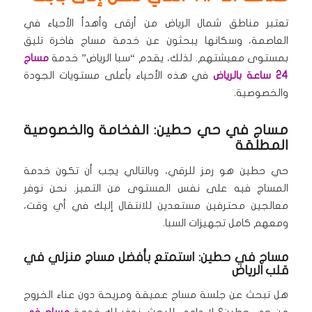
تعتبر مناطق شمال الرياض من أرقى وأهدأ الأحياء في
العاصمة، وسكانها يبحثون عن خدمة مساج فاخرة تليق
بمستوى معيشتهم. لذلك، يقدم “سبا الرياض” خدمة
مساج
24 ساعة بالرياض
في هذه الأحياء بأعلى مستويات الجودة
والخصوصية.
مساج في حي حطين: الفخامة والخصوصية
المطلقة
حي حطين هو رمز للرقي، وبالتالي يجب أن تكون خدمة
المساج فيه على نفس المستوى من التميز. نحن نوفر
معالجين محترفين مستعدين للانتقال إليك في أي وقت،
ومعهم كامل تجهيزات السبا.
مساج في حطين: استمتع بأفضل مساج منزلي في
قلب الرياض
هل تبحث عن جلسة مساج عميقة ومريحة دون عناء الخروج
من حي حطين؟ لا داعي للبحث. نوفر لك خدمة
مساج في