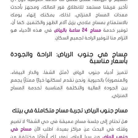
تأخير.
فريقنا مستعد للانطلاق فور اتصالك، ومجهز بأحدث
معدات المساج المنزلي.
لذلك، يمكنك إنهاء يومك
بالاستمتاع بمساج علاجي يزيل آلام الظهر والكتفين.
كما أن،
توفير خدمة
مساج 24 ساعة بالرياض
في هذه الأحياء هو
التزام منا لتوفير الراحة لجميع السكان.
مساج في جنوب الرياض: الراحة والجودة
بأسعار مناسبة
تتميز أحياء جنوب الرياض (مثل الشفا، والدار البيضاء،
والمنصورة) بالحيوية.
ونحن نقدم لسكانها خيارًا ممتازًا يجمع
بين الجودة العالية والتكلفة المناسبة لخدمة المساج
المنزلي.
مساج جنوب الرياض: تجربة مساج متكاملة في بيتك
هل تحتاج إلى جلسة مساج عميقة في حي الشفا؟ لا تضيع
وقتك في البحث عن مراكز بعيدة.
اطلب الآن
مساج في
جنوب الرياض
من سبا الرياض.
نوفر لك أنواعًا مختلفة من