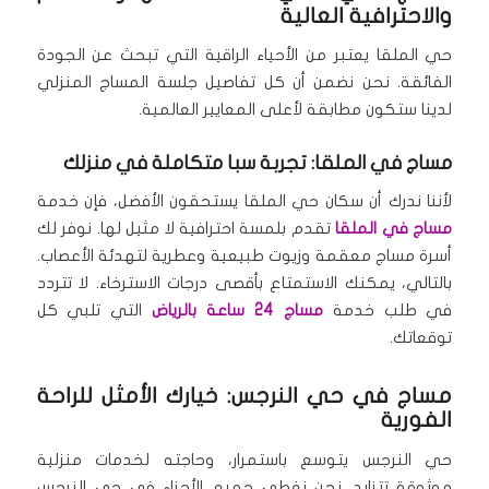
والاحترافية العالية
حي الملقا يعتبر من الأحياء الراقية التي تبحث عن الجودة
الفائقة. نحن نضمن أن كل تفاصيل جلسة المساج المنزلي
لدينا ستكون مطابقة لأعلى المعايير العالمية.
مساج في الملقا: تجربة سبا متكاملة في منزلك
لأننا ندرك أن سكان حي الملقا يستحقون الأفضل، فإن خدمة
مساج في الملقا
تقدم بلمسة احترافية لا مثيل لها. نوفر لك
أسرة مساج معقمة وزيوت طبيعية وعطرية لتهدئة الأعصاب.
بالتالي، يمكنك الاستمتاع بأقصى درجات الاسترخاء. لا تتردد
في طلب خدمة
مساج 24 ساعة بالرياض
التي تلبي كل
توقعاتك.
مساج في حي النرجس: خيارك الأمثل للراحة
الفورية
حي النرجس يتوسع باستمرار، وحاجته لخدمات منزلية
موثوقة تتزايد. نحن نغطي جميع الأجزاء في حي النرجس