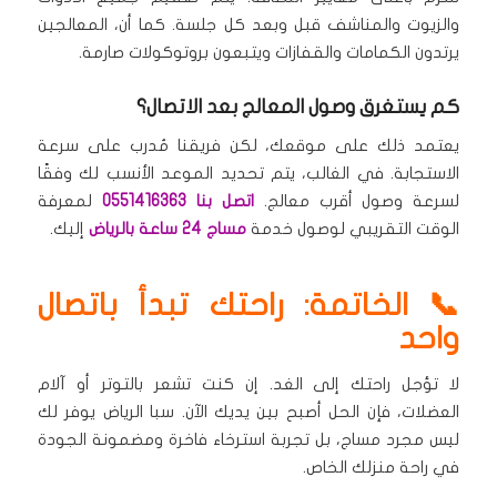
والزيوت والمناشف قبل وبعد كل جلسة.
كما أن، المعالجين
يرتدون الكمامات والقفازات ويتبعون بروتوكولات صارمة.
كم يستغرق وصول المعالج بعد الاتصال؟
يعتمد ذلك على موقعك، لكن فريقنا مُدرب على سرعة
الاستجابة.
في الغالب، يتم تحديد الموعد الأنسب لك وفقًا
لسرعة وصول أقرب معالج.
اتصل بنا 0551416363
لمعرفة
الوقت التقريبي لوصول خدمة
مساج 24 ساعة بالرياض
إليك.
📞 الخاتمة: راحتك تبدأ باتصال
واحد
لا تؤجل راحتك إلى الغد.
إن كنت تشعر بالتوتر أو آلام
العضلات، فإن الحل أصبح بين يديك الآن.
سبا الرياض يوفر لك
ليس مجرد مساج، بل تجربة استرخاء فاخرة ومضمونة الجودة
في راحة منزلك الخاص.