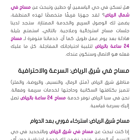
هل تسكن في حي الياسمين أو حطين وتبحث عن
مساج في
شمال الرياض
؟ لقد جهزنا فريقًا متخصصًا لهذه المنطقة،
يضمن لك الوصول السريع والخدمة الممتازة.
ستجد لدينا
جلسات مساج استرخائية وعلاجية.
بالتالي، استمتع بليلة
هادئة بعد يوم عمل طويل.
كما أن، خدماتنا متوفرة لـ
مساج
24 ساعة بالرياض
لتلبية احتياجاتك المفاجئة.
كل ما عليك
فعله هو الاتصال وسنكون عندك.
مساج في شرق الرياض: السرعة والاحترافية
مناطق شرق الرياض (مثل الرمال، والنسيم، والروضة، والملز)
تتميز بكثافتها السكانية وحاجتها لخدمات سريعة وفعالة.
نحن في سبا الرياض نوفر خدمة
مساج 24 ساعة بالرياض
تصل
إليك بسرعة قياسية.
مساج شرق الرياض: استرخاء فوري بعد الدوام
إذا كنت تبحث عن
مساج في شرق الرياض
وبالتحديد في حي
النسيم أو الروضة، فنحن نضمن لك خدمة احترافية دون أي