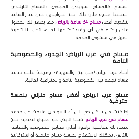
المساج، كالمساج السويدي المهدئ والمساج التايلندي
المنشط.
علاوة على ذلك، نحن متواجدون على مدار الساعة
لتقديم أفضل
مساج 24 ساعة بالرياض
، مما يضمن لك الحصول
على راحتك في أي وقت تحتاجها.
لذلك، اتصل بنا لتجربة
الفرق في مستوى الخدمة.
مساج في غرب الرياض: الهدوء والخصوصية
التامة
أحياء غرب الرياض (مثل لبن، والسويدي، وعرقة) تطلب خدمة
مساج تجمع بين الخصوصية التامة والاحترافية العالية.
مساج غرب الرياض: أفضل مساج منزلي بلمسة
احترافية
إذا كنت من سكان حي لبن أو السويدي وتبحث عن خدمة
مساج في غرب الرياض
، فسبا الرياض هو العنوان الصحيح.
نحن
نضمن لك معالجين يراعون أعلى معايير الخصوصية والنظافة.
بالتالي، يمكنك الاستمتاع بجلسة مساج علاجية أو استرخائية