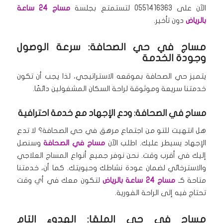
الآن على 0551416363 لتستمتع بجلسة
مساج 24 ساعة
بالرياض
دون تأخير.
مساج في حي الصحافة: سرعة الوصول
وجودة الخدمة
يتميز حي الصحافة بموقعه الاستراتيجي، لذا يجب أن تكون
خدمتنا سريعة وموثوقة لراحة السكان المشغولين دائمًا.
مساج في الصحافة: ودع الإجهاد مع خدمة احترافية
هل انتهيت للتو من اجتماع مرهق في حي الصحافة؟ لا تدع
الإجهاد يسيطر عليك. اطلب الآن
مساج في الصحافة
وسنصل
إليك في أقرب وقت. نحن نوفر جميع أنواع المساج العلاجي
والاسترخائي لضمان عودة نشاطك وحيويتك. كما أن، خدمتنا
متاحة كـ
مساج 24 ساعة بالرياض
لتكون معك في أي وقت
تحتاج فيه إلى الراحة الفورية.
مساج في حي الملقا: الهدوء التام