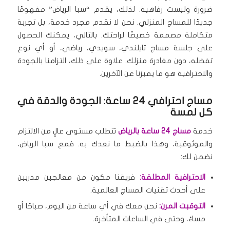
ضرورة وليست رفاهية.
لذلك، يقدم “سبا الرياض” مفهومًا
جديدًا للمساج المنزلي.
نحن لا نقدم مجرد خدمة، بل تجربة
متكاملة مصممة خصيصًا لراحتك.
بالتالي، يمكنك الحصول
على جلسة مساج تايلندي، سويدي، رياضي، أو أي نوع
تفضله، دون مغادرة منزلك.
علاوة على ذلك، التزامنا بالجودة
والاحترافية هو ما يميزنا عن الآخرين.
مساج احترافي 24 ساعة: الجودة والدقة في
كل لمسة
خدمة
مساج 24 ساعة بالرياض
تتطلب مستوى عالٍ من الالتزام
والموثوقية، وهذا بالضبط ما نعدك به.
فمع سبا الرياض،
نضمن لك:
الاحترافية المطلقة:
فريقنا مكون من معالجين مدربين
على أحدث تقنيات المساج العالمية.
التوقيت المرن:
نحن معك في أي ساعة من اليوم، صباحًا أو
مساءً، وحتى في الساعات المتأخرة.