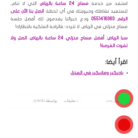
استفد من خدمة
مساج 24 ساعة بالرياض
التي لا تنام،
لتستعيد نشاطك وحيويتك في أي لحظة.
اتصل بنا الآن على
الرقم 0551416363
ودع خبرائنا يقدمون لك أفضل جلسة
مساج منزلي في الرياض.
لا تتردد؛ فالراحة الملكية بانتظارك!
سبا الرياض: أفضل مساج منزلي 24 ساعة بالرياض. اتصل ولا
تفوت الفرصة!
اقرأ أيضا:
باديكير ومانيكير في المنزل
15 أكتوبر، 2025
/
/
0 تعليقات
بواسطة
ADMIN