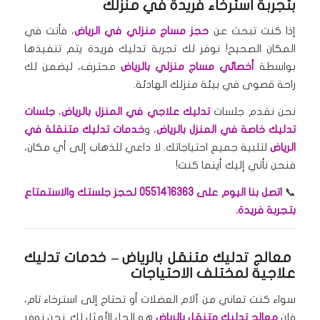
بتجربة استرخاء فريدة في منزلك
إذا كنت تبحث عن
حجز مساج منزلي في الرياض
، فأنت في
المكان الصحيح! نوفر لك تجربة تدليك فريدة يتم تنفيذها
بواسطة
أخصائي مساج منزلي بالرياض
محترف، ليضمن لك
راحة قصوى في بيئة منزلك الهادئة.
نحن نقدم جلسات
تدليك علاجي في المنزل بالرياض
،
جلسات
تدليك خاصة في المنزل بالرياض
، و
خدمات تدليك متنقلة في
الرياض
لتلبية جميع احتياجاتك. لا داعي للذهاب إلى أي مكان،
فنحن نأتي إليك أينما كنت!
📞
اتصل بنا اليوم على 0551416363 لحجز جلستك والاستمتاع
بتجربة فريدة.
معالج تدليك متنقل بالرياض
– خدمات تدليك
علاجية لمختلف الاحتياجات
سواء كنت تعاني من آلام العضلات أو تحتاج إلى استرخاء تام،
فإن
معالج تدليك متنقل بالرياض
هو الحل الأمثل لك. نحن نوفر