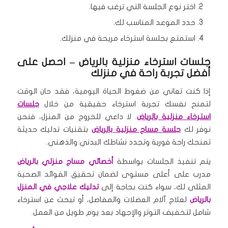
اختر نوع الجلسة التي ترغب فيها.
حدد الموعد المناسب لك.
استمتع بجلسة استرخاء مريحة في منزلك.
جلسات استرخاء منزلية بالرياض – احصل على
أفضل تجربة راحة في منزلك
إذا كنت تعاني من ضغوط الحياة اليومية، فقد حان الوقت
لتمنح نفسك تجربة استرخاء حقيقية من خلال
جلسات
استرخاء منزلية بالرياض
. لا داعي للخروج من المنزل، فنحن
نوفر لك
جلسة مساج منزلية بالرياض
بتقنيات تدليك حديثة
تمنحك راحة فورية وتجدد نشاطك البدني والذهني.
يتم تنفيذ الجلسات بواسطة
أخصائي مساج منزلي بالرياض
مدرب على أعلى مستوى لضمان تحقيق الفوائد الصحية
المثلى لك، سواء كنت بحاجة إلى
تدليك علاجي في المنزل
بالرياض
لعلاج آلام العضلات والمفاصل، أو تبحث عن استرخاء
شامل لتخفيف التوتر والإجهاد بعد يوم طويل من العمل.