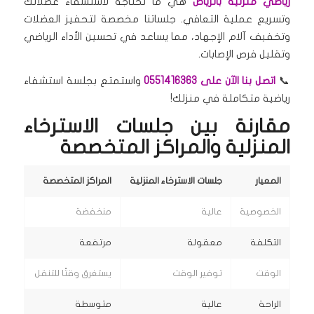
رياضي منزلية بالرياض
هي ما تحتاجه لاستشفاء عضلاتك
وتسريع عملية التعافي. جلساتنا مخصصة لتحفيز العضلات
وتخفيف آلام الإجهاد، مما يساعد في تحسين الأداء الرياضي
وتقليل فرص الإصابات.
📞
اتصل بنا الآن على 0551416363
واستمتع بجلسة استشفاء
رياضية متكاملة في منزلك!
مقارنة بين جلسات الاسترخاء
المنزلية والمراكز المتخصصة
المعيار
جلسات الاسترخاء المنزلية
المراكز المتخصصة
الخصوصية
عالية
منخفضة
التكلفة
معقولة
مرتفعة
الوقت
توفير الوقت
يستغرق وقتًا للتنقل
الراحة
عالية
متوسطة