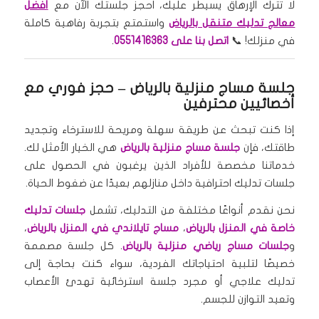
لا تترك الإرهاق يسيطر عليك، احجز جلستك الآن مع
أفضل
معالج تدليك متنقل بالرياض
واستمتع بتجربة رفاهية كاملة
في منزلك! 📞
اتصل بنا على 0551416363
.
جلسة مساج منزلية بالرياض
– حجز فوري مع
أخصائيين محترفين
إذا كنت تبحث عن طريقة سهلة ومريحة للاسترخاء وتجديد
طاقتك، فإن
جلسة مساج منزلية بالرياض
هي الخيار الأمثل لك.
خدماتنا مخصصة للأفراد الذين يرغبون في الحصول على
جلسات تدليك احترافية داخل منازلهم بعيدًا عن ضغوط الحياة.
نحن نقدم أنواعًا مختلفة من التدليك، تشمل
جلسات تدليك
خاصة في المنزل بالرياض
،
مساج تايلاندي في المنزل بالرياض
،
و
جلسات مساج رياضي منزلية بالرياض
. كل جلسة مصممة
خصيصًا لتلبية احتياجاتك الفردية، سواء كنت بحاجة إلى
تدليك علاجي أو مجرد جلسة استرخائية تهدئ الأعصاب
وتعيد التوازن للجسم.