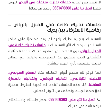
لا تتردد في تجربة
خدمات تدليك متنقلة في الرياض
اليوم،
فقط
اتصل بنا على 0551416363
وحدد موعدك!
جلسات تدليك خاصة في المنزل بالرياض
–
رفاهية الاسترخاء بين يديك
الاستمتاع بتجربة تدليك راقية لم يعد مقتصرًا على مراكز
السبا، حيث يمكنك الآن الاستمتاع بـ
جلسات تدليك خاصة في
المنزل بالرياض
دون الحاجة إلى مغادرة منزلك. خدماتنا مثالية
للأشخاص الذين يبحثون عن الخصوصية والراحة مع معالج
تدليك متخصص يأتي إليهم مباشرة.
نحن نوفر لك جميع أنواع التدليك مثل
المساج السويدي،
التدليك التايلاندي، التدليك الرياضي، والتدليك بالحجارة
الساخنة
. كل هذه الجلسات تقدم لك تجربة استرخاء مميزة
تعزز صحة الجسم وتخفف من التوتر العضلي.
📞
اتصل بنا الآن على 0551416363
لحجز جلستك والاستمتاع
براحة تامة في منزلك.