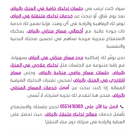
سواء كنت ترغب في
جلسات تدليك خاصة في المنزل بالرياض
بعد يوم شاق، أو تبحث عن
خدمات تدليك متنقلة في الرياض
توفر لك الرفاهية والراحة في أي وقت، فإننا نضمن لك خدمة
ذات جودة عالية. مع
أخصائي مساج منزلي بالرياض
، يمكنك
الاستمتاع بتجربة مريحة تساهم في تحسين صحتك البدنية
والنفسية.
نحن نوفّر لك إمكانية
حجز مساج منزلي في الرياض
بسهولة،
مع باقة متنوعة من الجلسات مثل
تدليك علاجي في المنزل
بالرياض
،
جلسات مساج رياضي منزلية بالرياض
، وحتى
مساج
تايلاندي في المنزل بالرياض
لمحبي تقنيات التدليك الشرقية
الفعالة. إذا كنت تبحث عن
أفضل
خدمات المساج المنزلي
بالرياض
، فنحن هنا لنقدم لك تجربة استرخاء لا تُنسى.
📞
اتصل بنا الآن على 0551416363
لحجز جلستك والاستمتاع
بأفضل خدمات
معالج تدليك متنقل بالرياض
، حيث تحصل على
العناية والراحة في منزلك دون عناء التنقل!