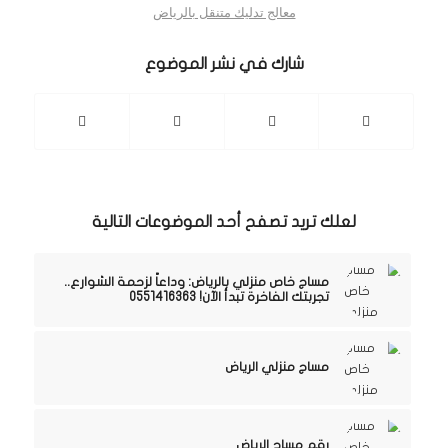
معالج تدليك متنقل بالرياض
شارك في نشر الموضوع
لعلك تريد تصفح أحد الموضوعات التالية
مساج خاص منزلي بالرياض: وداعاً لزحمة الشوارع..
تجربتك الفاخرة تبدأ الآن! 0551416363
مساج منزلي الرياض
رقم مساج الرياض